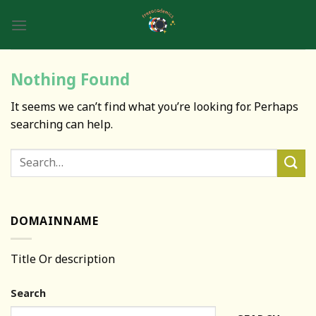
Skip
to
content
Nothing Found
It seems we can’t find what you’re looking for. Perhaps
searching can help.
DOMAINNAME
Title Or description
Search