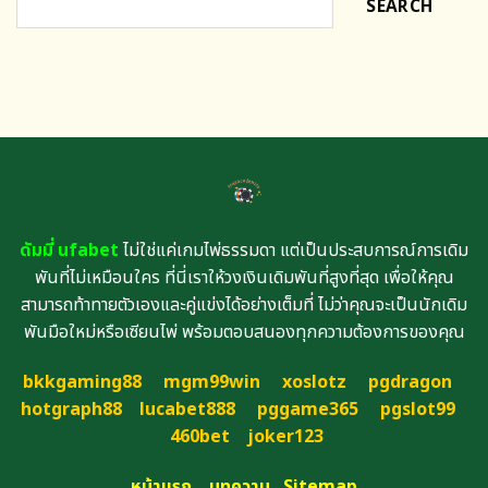
SEARCH
ดัมมี่ ufabet
ไม่ใช่แค่เกมไพ่ธรรมดา แต่เป็นประสบการณ์การเดิม
พันที่ไม่เหมือนใคร ที่นี่เราให้วงเงินเดิมพันที่สูงที่สุด เพื่อให้คุณ
สามารถท้าทายตัวเองและคู่แข่งได้อย่างเต็มที่ ไม่ว่าคุณจะเป็นนักเดิม
พันมือใหม่หรือเซียนไพ่ พร้อมตอบสนองทุกความต้องการของคุณ
bkkgaming88
mgm99win
xoslotz
pgdragon
hotgraph88
lucabet888
pggame365
pgslot99
460bet
joker123
หน้าแรก
บทความ
Sitemap